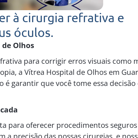
 à cirurgia refrativa e
us óculos.
l de Olhos
frativa para corrigir erros visuais como 
pia, a Vítrea Hospital de Olhos em Guara
ão é garantir que você tome essa decisã
icada
nta para oferecer procedimentos seguros 
 a precisão das nossas cirurgias, e nos