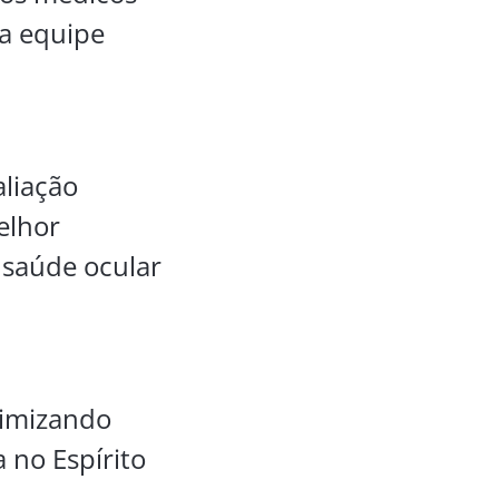
sa equipe
aliação
elhor
 saúde ocular
nimizando
 no Espírito