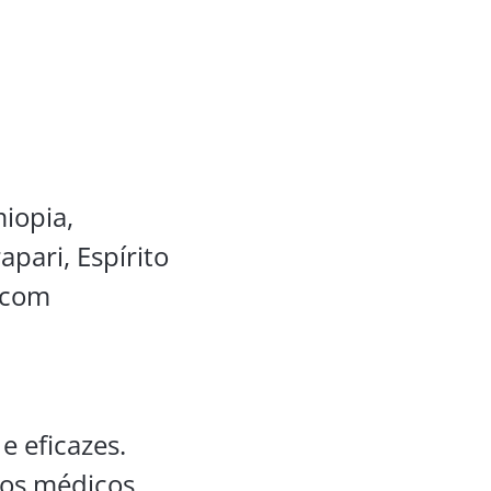
miopia,
pari, Espírito
o com
e eficazes.
sos médicos