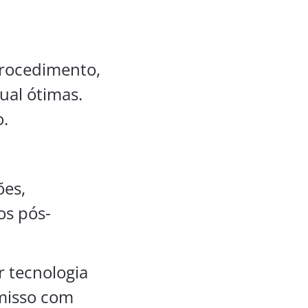
procedimento,
ual ótimas.
o.
ões,
os pós-
r tecnologia
omisso com