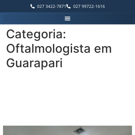
027 3422-7871
027 99722-1616
Categoria:
Oftalmologista em
Guarapari
Líder em Cuidados
Oftalmológicos: Vítrea
Hospital de Olhos em
Guarapari