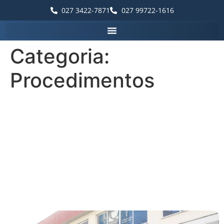
027 3422-7871
027 99722-1616
Categoria:
Procedimentos
10 Dicas Essenciais para a
Saúde dos Olhos:
Orientações de
Especialistas em
Oftalmologia de Guarapari