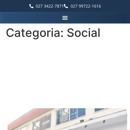
027 3422-7871
027 99722-1616
Categoria:
Social
10 Dicas Essenciais para a
Saúde dos Olhos:
Orientações de
Especialistas em
Oftalmologia de Guarapari