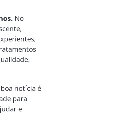
lhos.
No
scente,
xperientes,
 tratamentos
qualidade.
boa notícia é
dade para
judar e