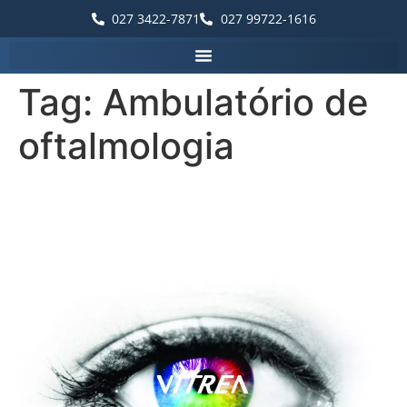
027 3422-7871
027 99722-1616
Tag:
Ambulatório de
oftalmologia
A Vítrea Hospital de Olhos –
Unidade Guarapari