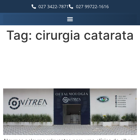
027 3422-7871
027 99722-1616
Tag:
cirurgia catarata
Palavras que destacam a
Vítrea Hospital de Olhos –
Guarapari