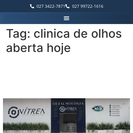
027 3422-7871
027 99722-1616
Tag:
clinica de olhos
aberta hoje
Palavras que destacam a
Vítrea Hospital de Olhos –
Guarapari