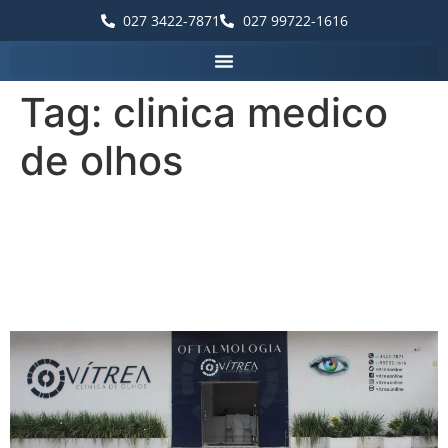
027 3422-7871
027 99722-1616
Tag:
clinica medico
de olhos
Palavras que destacam a
Vítrea Hospital de Olhos –
Guarapari