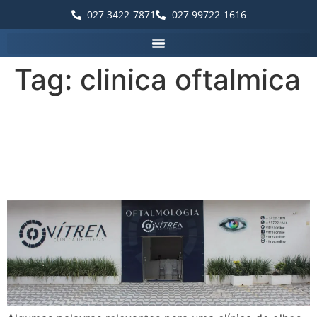
027 3422-7871
027 99722-1616
Tag:
clinica oftalmica
Palavras que destacam a
Vítrea Hospital de Olhos –
Guarapari