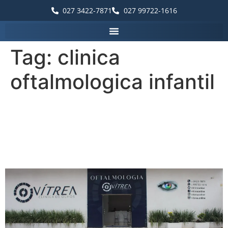
027 3422-7871
027 99722-1616
Tag:
clinica
oftalmologica infantil
Palavras que destacam a
Vítrea Hospital de Olhos –
Guarapari