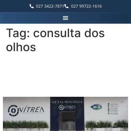
027 3422-7871
027 99722-1616
Tag:
consulta dos
olhos
Palavras que destacam a
Vítrea Hospital de Olhos –
Guarapari