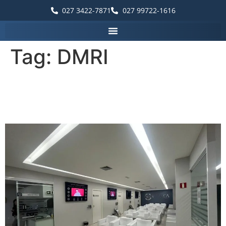
027 3422-7871
027 99722-1616
Tag:
DMRI
A degeneração macular
relacionada à idade (DMRI).