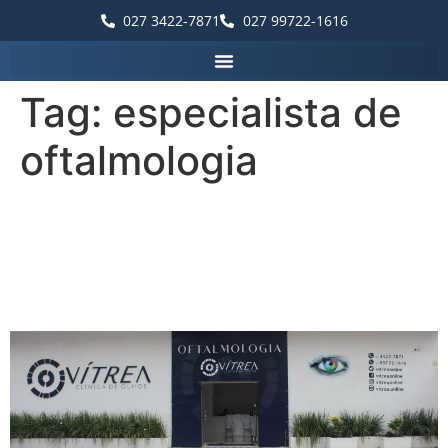
027 3422-7871
027 99722-1616
Tag:
especialista de
oftalmologia
Palavras que destacam a
Vítrea Hospital de Olhos –
Guarapari