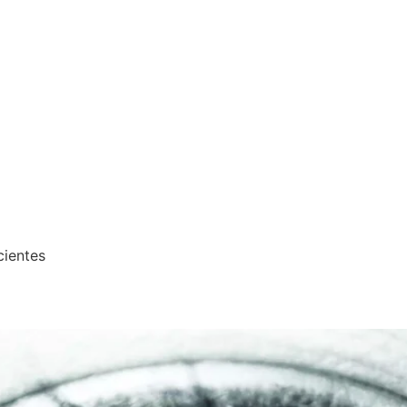
cientes
lhos – Unidade Guarapari