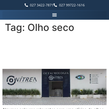
027 3422-7871
027 99722-1616
Tag:
Olho seco
Palavras que destacam a
Vítrea Hospital de Olhos –
Guarapari