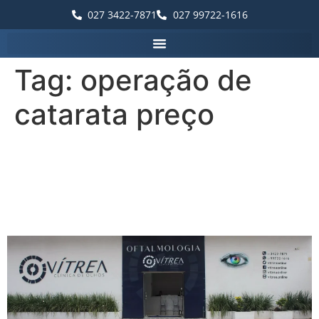
027 3422-7871
027 99722-1616
Tag:
operação de
catarata preço
Palavras que destacam a
Vítrea Hospital de Olhos –
Guarapari