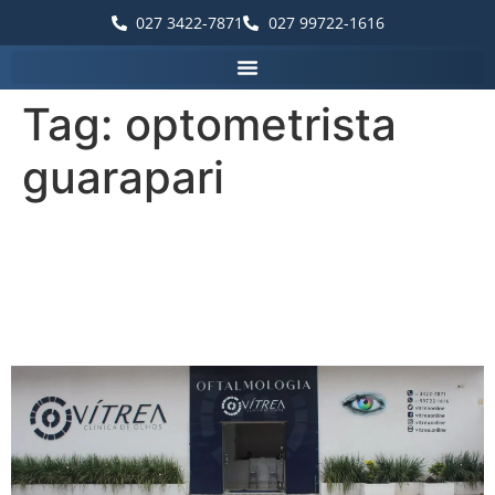
027 3422-7871
027 99722-1616
Tag:
optometrista
guarapari
Palavras que destacam a
Vítrea Hospital de Olhos –
Guarapari