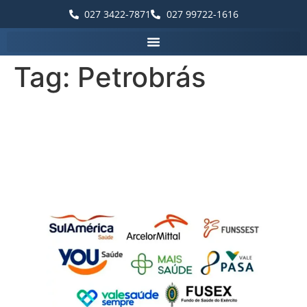
027 3422-7871
027 99722-1616
Tag:
Petrobrás
Planos de Saúde |
Oftalmologista em
Guarapari