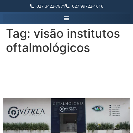
027 3422-7871
027 99722-1616
Tag:
visão institutos
oftalmológicos
Palavras que destacam a
Vítrea Hospital de Olhos –
Guarapari